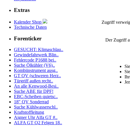
Extras
Kalender Shop
Zugriff verweig
Technische Daten
Forenticker
Der Zugriff 
GESUCHT: Klimaschlau..
Gewindefahrwerk Blin..
Fehlercode P1688 bei..
Suche Ölkühler (V6)..
Sie
Kombiinstrument ausg..
Sie
GT QV (schweren Herz..
Ihr
Türgriff außen recht..
Je
An alle Kenwood-Besi..
Suche ABE für DPF!
EBC-Scheiben quietsc..
18" QV Sonderrad
Suche Kühlwasserschl..
Kraftstoffleitung
Aigner Uhr Alfa GT #..
ALFA GT Q2 Felgen 18..