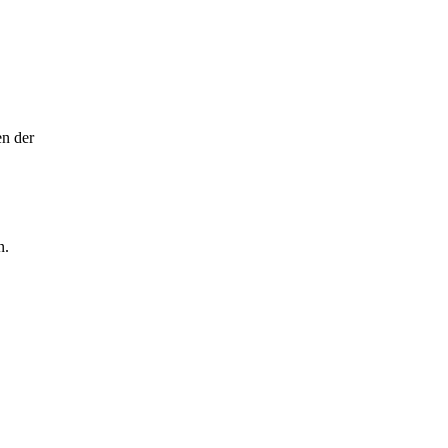
en der
n.