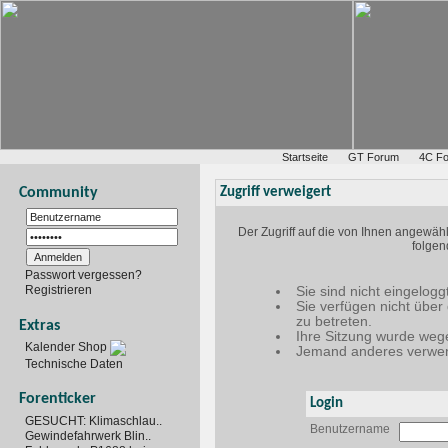
Startseite
GT Forum
4C F
Community
Zugriff verweigert
Der Zugriff auf die von Ihnen angewäh
folgen
Passwort vergessen?
Registrieren
Sie sind nicht eingelogg
Sie verfügen nicht über
zu betreten.
Extras
Ihre Sitzung wurde wege
Kalender Shop
Jemand anderes verwen
Technische Daten
Forenticker
Login
GESUCHT: Klimaschlau..
Benutzername
Gewindefahrwerk Blin..