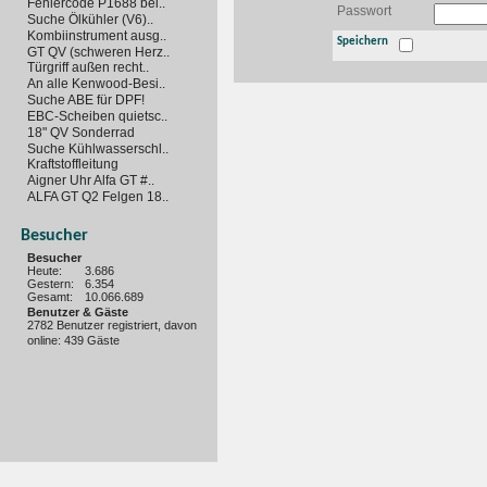
Fehlercode P1688 bei..
Passwort
Suche Ölkühler (V6)..
Kombiinstrument ausg..
Speichern
GT QV (schweren Herz..
Türgriff außen recht..
An alle Kenwood-Besi..
Suche ABE für DPF!
EBC-Scheiben quietsc..
18" QV Sonderrad
Suche Kühlwasserschl..
Kraftstoffleitung
Aigner Uhr Alfa GT #..
ALFA GT Q2 Felgen 18..
Besucher
Besucher
Heute:
3.686
Gestern:
6.354
Gesamt:
10.066.689
Benutzer & Gäste
2782 Benutzer registriert, davon
online: 439 Gäste