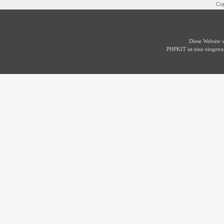
Cop
Diese Website
PHPKIT ist eine einget