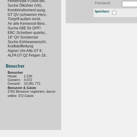
Fehlercode P1688 bei..
Passwort
Suche Ölkühler (V6)..
Kombiinstrument ausg..
Speichern
GT QV (schweren Herz..
Türgriff außen recht..
An alle Kenwood-Besi..
Suche ABE für DPF!
EBC-Scheiben quietsc..
18" QV Sonderrad
Suche Kühlwasserschl..
Kraftstoffleitung
Aigner Uhr Alfa GT #..
ALFA GT Q2 Felgen 18..
Besucher
Besucher
Heute:
2.230
Gestern:
4.072
Gesamt:
10.081.772
Benutzer & Gäste
2782 Benutzer registriert, davon
online: 372 Gäste