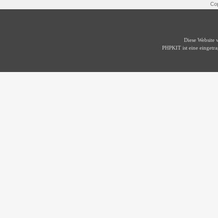
Cop
Diese Website
PHPKIT ist eine einget