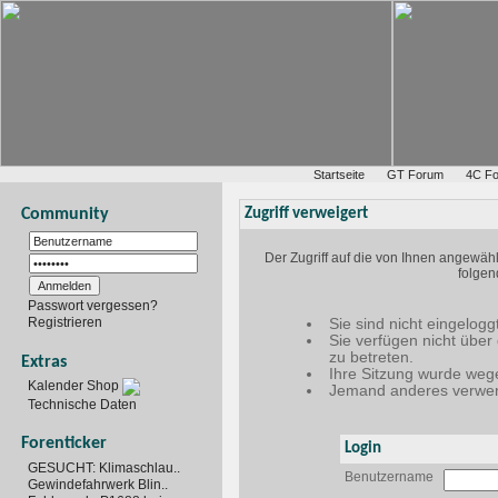
Startseite
GT Forum
4C F
Community
Zugriff verweigert
Der Zugriff auf die von Ihnen angewäh
folgen
Passwort vergessen?
Registrieren
Sie sind nicht eingelogg
Sie verfügen nicht über
zu betreten.
Extras
Ihre Sitzung wurde wege
Kalender Shop
Jemand anderes verwen
Technische Daten
Forenticker
Login
GESUCHT: Klimaschlau..
Benutzername
Gewindefahrwerk Blin..