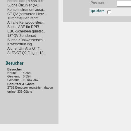
Fehlercode P1688 bei..
Passwort
Suche Ölkühler (V6)..
Kombiinstrument ausg..
Speichern
GT QV (schweren Herz..
Türgriff außen recht..
An alle Kenwood-Besi..
Suche ABE für DPF!
EBC-Scheiben quietsc..
18" QV Sonderrad
Suche Kühlwasserschl..
Kraftstoffleitung
Aigner Uhr Alfa GT #..
ALFA GT Q2 Felgen 18..
Besucher
Besucher
Heute:
4.364
Gestern:
6.354
Gesamt:
10.067.367
Benutzer & Gäste
2782 Benutzer registriert, davon
online: 336 Gäste