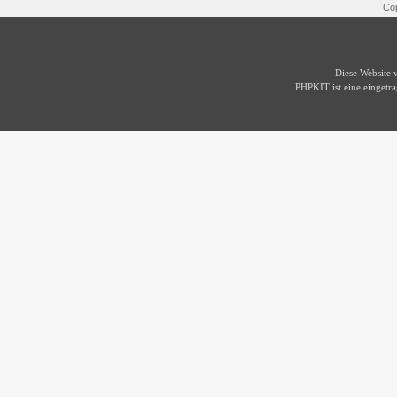
Cop
Diese Website
PHPKIT ist eine einget