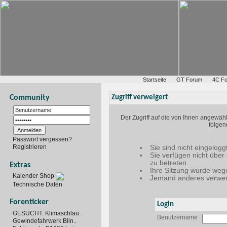
Startseite
GT Forum
4C F
Community
Zugriff verweigert
Der Zugriff auf die von Ihnen angewäh
folgen
Passwort vergessen?
Registrieren
Sie sind nicht eingelogg
Sie verfügen nicht über
zu betreten.
Extras
Ihre Sitzung wurde wege
Kalender Shop
Jemand anderes verwen
Technische Daten
Forenticker
Login
GESUCHT: Klimaschlau..
Benutzername
Gewindefahrwerk Blin..