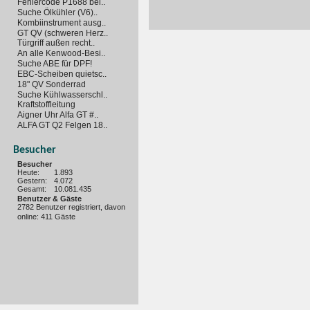
Fehlercode P1688 bei..
Suche Ölkühler (V6)..
Kombiinstrument ausg..
GT QV (schweren Herz..
Türgriff außen recht..
An alle Kenwood-Besi..
Suche ABE für DPF!
EBC-Scheiben quietsc..
18" QV Sonderrad
Suche Kühlwasserschl..
Kraftstoffleitung
Aigner Uhr Alfa GT #..
ALFA GT Q2 Felgen 18..
Besucher
Besucher
Heute:
1.893
Gestern:
4.072
Gesamt:
10.081.435
Benutzer & Gäste
2782 Benutzer registriert, davon
online: 411 Gäste