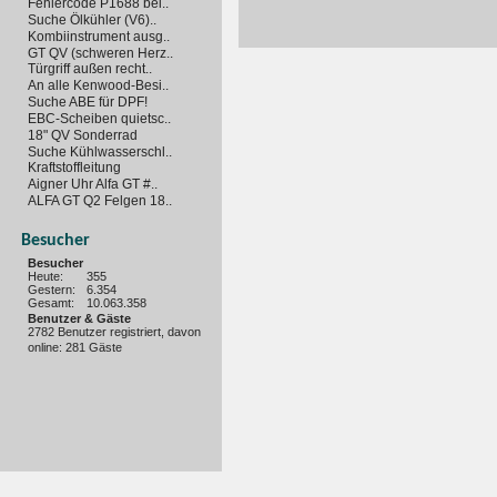
Fehlercode P1688 bei..
Suche Ölkühler (V6)..
Kombiinstrument ausg..
GT QV (schweren Herz..
Türgriff außen recht..
An alle Kenwood-Besi..
Suche ABE für DPF!
EBC-Scheiben quietsc..
18" QV Sonderrad
Suche Kühlwasserschl..
Kraftstoffleitung
Aigner Uhr Alfa GT #..
ALFA GT Q2 Felgen 18..
Besucher
Besucher
Heute:
355
Gestern:
6.354
Gesamt:
10.063.358
Benutzer & Gäste
2782 Benutzer registriert, davon
online: 281 Gäste