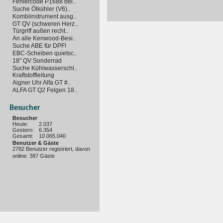
Fehlercode P1688 bei..
Suche Ölkühler (V6)..
Kombiinstrument ausg..
GT QV (schweren Herz..
Türgriff außen recht..
An alle Kenwood-Besi..
Suche ABE für DPF!
EBC-Scheiben quietsc..
18" QV Sonderrad
Suche Kühlwasserschl..
Kraftstoffleitung
Aigner Uhr Alfa GT #..
ALFA GT Q2 Felgen 18..
Besucher
Besucher
Heute:
2.037
Gestern:
6.354
Gesamt:
10.065.040
Benutzer & Gäste
2782 Benutzer registriert, davon
online: 387 Gäste