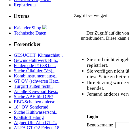
Registrieren
Zugriff verweigert
Extras
Kalender Shop
Technische Daten
Der Zugriff auf die vo
unterbunden. Diese kann e
Forenticker
GESUCHT: Klimaschlau..
Sie sind nicht einge
Gewindefahrwerk Blin..
registriert.
Fehlercode P1688 bei..
Sie verfügen nicht 
Suche Ölkühler (V6)..
Kombiinstrument ausg..
diese Seite zu betret
GT QV (schweren Herz..
Ihre Sitzung wurde w
Türgriff außen recht..
beendet.
An alle Kenwood-Besi..
Jemand anderes verw
Suche ABE für DPF!
EBC-Scheiben quietsc..
18" QV Sonderrad
Suche Kühlwasserschl..
Login
Kraftstoffleitung
Aigner Uhr Alfa GT #..
Benutzername
ALFA GT Q2 Felgen 18..